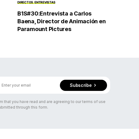
DIRECTOS
ENTREVISTAS
B1S#30:Entrevista a Carlos
Baena, Director de Animación en
Paramount Pictures
Subscribe
rm that you have read and are agreeing to our terms of use
ubmitted through this form.