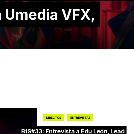
n Umedia VFX,
DIRECTOS
ENTREVISTAS
B1S#33: Entrevista a Edu León, Lead