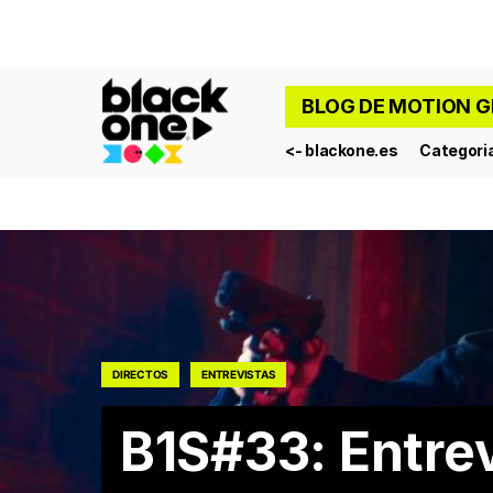
BLOG DE MOTION G
<- blackone.es
Categori
DIRECTOS
ENTREVISTAS
B1S#33: Entrev