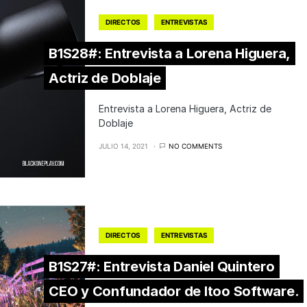
DIRECTOS
ENTREVISTAS
B1S28#: Entrevista a Lorena Higuera,
Actriz de Doblaje
Entrevista a Lorena Higuera, Actriz de
Doblaje
JULIO 14, 2021
NO COMMENTS
DIRECTOS
ENTREVISTAS
B1S27#: Entrevista Daniel Quintero
CEO y Confundador de Itoo Software.